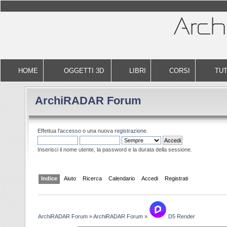
HOME
OGGETTI 3D
LIBRI
CORSI
TUT
ArchiRADAR Forum
Effettua l'
accesso
o una nuova
registrazione
.
Inserisci il nome utente, la password e la durata della sessione.
Indice
Aiuto
Ricerca
Calendario
Accedi
Registrati
ArchiRADAR Forum
»
ArchiRADAR Forum
»
D5 Render