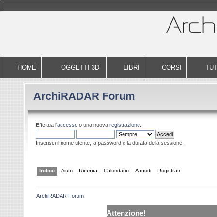
HOME
OGGETTI 3D
LIBRI
CORSI
TUT
ArchiRADAR Forum
Effettua l'
accesso
o una nuova
registrazione
.
Inserisci il nome utente, la password e la durata della sessione.
Indice
Aiuto
Ricerca
Calendario
Accedi
Registrati
ArchiRADAR Forum
Attenzione!