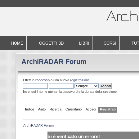
HOME
OGGETTI 3D
LIBRI
CORSI
TUT
ArchiRADAR Forum
Effettua l'
accesso
o una nuova
registrazione
.
Inserisci il nome utente, la password e la durata della sessione.
Indice
Aiuto
Ricerca
Calendario
Accedi
Registrati
ArchiRADAR Forum
Si è verificato un errore!