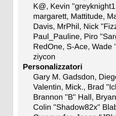
K@, Kevin "greyknight17"
margarett, Mattitude, Ma
Davis, MrPhil, Nick "Fiz
Paul_Pauline, Piro "Sar
RedOne, S-Ace, Wade "
ziycon
Personalizzatori
Gary M. Gadsdon, Dieg
Valentin, Mick., Brad
Brannon "B" Hall, Bryan
Colin "Shadow82x" Blab