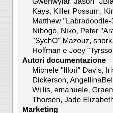
Gwenwyfar, Jason "JBla
Kays, Killer Possum, K
Matthew "Labradoodle-3
Nibogo, Niko, Peter "Ara
"SychO" Mazouz, snork1
Hoffman e Joey "Tyrsso
Autori documentazione
Michele "Illori" Davis, 
Dickerson, AngellinaBel
Willis, emanuele, Gra
Thorsen, Jade Elizabet
Marketing