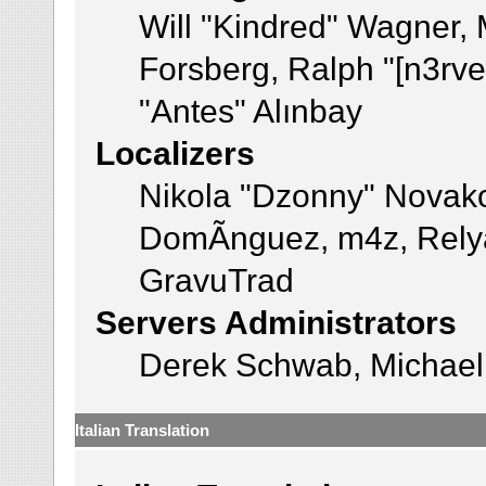
Will "Kindred" Wagner,
Forsberg, Ralph "[n3rve
"Antes" Alınbay
Localizers
Nikola "Dzonny" Novako
DomÃ­nguez, m4z, Relya
GravuTrad
Servers Administrators
Derek Schwab, Michael 
Italian Translation