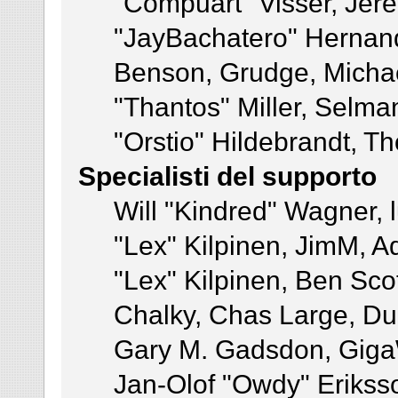
"Compuart" Visser, Jer
"JayBachatero" Hernand
Benson, Grudge, Micha
"Thantos" Miller, Selma
"Orstio" Hildebrandt, Th
Specialisti del supporto
Will "Kindred" Wagner, l
"Lex" Kilpinen, JimM, Ad
"Lex" Kilpinen, Ben Sco
Chalky, Chas Large, Dun
Gary M. Gadsdon, GigaW
Jan-Olof "Owdy" Eriksso