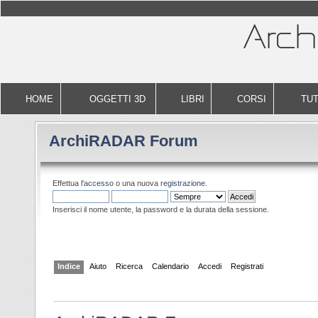
HOME
OGGETTI 3D
LIBRI
CORSI
TUT
ArchiRADAR Forum
Effettua l'
accesso
o una nuova
registrazione
.
Inserisci il nome utente, la password e la durata della sessione.
Indice
Aiuto
Ricerca
Calendario
Accedi
Registrati