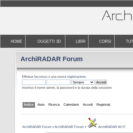
HOME
OGGETTI 3D
LIBRI
CORSI
TUT
ArchiRADAR Forum
Effettua l'
accesso
o una nuova
registrazione
.
Inserisci il nome utente, la password e la durata della sessione.
Indice
Aiuto
Ricerca
Calendario
Accedi
Registrati
ArchiRADAR Forum
»
ArchiRADAR Forum
»
ArchiRADAR W.I.P.