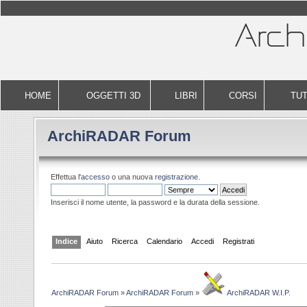
HOME
OGGETTI 3D
LIBRI
CORSI
TUT
ArchiRADAR Forum
Effettua l'
accesso
o una nuova
registrazione
.
Inserisci il nome utente, la password e la durata della sessione.
Indice
Aiuto
Ricerca
Calendario
Accedi
Registrati
ArchiRADAR Forum
»
ArchiRADAR Forum
»
ArchiRADAR W.I.P.