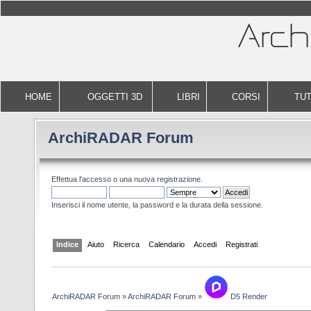
HOME
OGGETTI 3D
LIBRI
CORSI
TUT
ArchiRADAR Forum
Effettua l'
accesso
o una nuova
registrazione
.
Inserisci il nome utente, la password e la durata della sessione.
Indice
Aiuto
Ricerca
Calendario
Accedi
Registrati
ArchiRADAR Forum
»
ArchiRADAR Forum
»
D5 Render