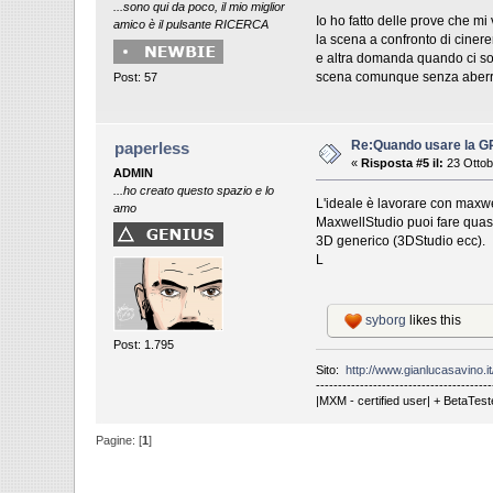
...sono qui da poco, il mio miglior
Io ho fatto delle prove che m
amico è il pulsante RICERCA
la scena a confronto di ciner
e altra domanda quando ci son
scena comunque senza aberraz
Post: 57
Re:Quando usare la 
paperless
«
Risposta #5 il:
23 Ottob
ADMIN
...ho creato questo spazio e lo
L'ideale è lavorare con maxwe
amo
MaxwellStudio puoi fare quasi
3D generico (3DStudio ecc).
L
syborg
likes this
Post: 1.795
Sito:
http://www.gianlucasavino.it
----------------------------------------
|MXM - certified user| + BetaTest
Pagine: [
1
]