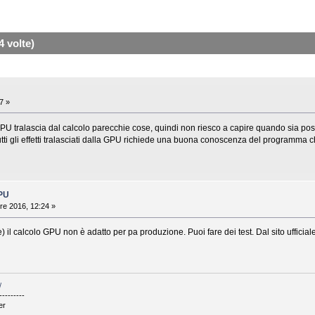
 volte)
7 »
GPU tralascia dal calcolo parecchie cose, quindi non riesco a capire quando sia poss
ti gli effetti tralasciati dalla GPU richiede una buona conoscenza del programma 
GPU
re 2016, 12:24 »
 il calcolo GPU non è adatto per pa produzione. Puoi fare dei test. Dal sito ufficia
/
---------
er