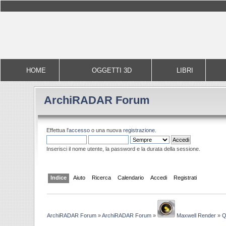
HOME
OGGETTI 3D
LIBRI
ArchiRADAR Forum
Effettua l'
accesso
o una nuova
registrazione
.
Inserisci il nome utente, la password e la durata della sessione.
Indice
Aiuto
Ricerca
Calendario
Accedi
Registrati
ArchiRADAR Forum
»
ArchiRADAR Forum
»
Maxwell Render
»
Q