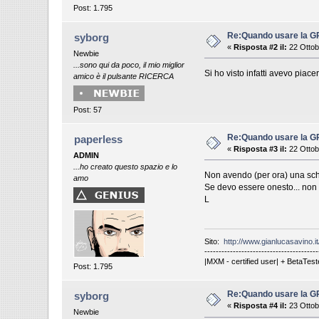
Post: 1.795
Re:Quando usare la 
syborg
«
Risposta #2 il:
22 Ottob
Newbie
...sono qui da poco, il mio miglior
Si ho visto infatti avevo piac
amico è il pulsante RICERCA
Post: 57
Re:Quando usare la 
paperless
«
Risposta #3 il:
22 Ottob
ADMIN
...ho creato questo spazio e lo
Non avendo (per ora) una sche
amo
Se devo essere onesto... non 
L
Sito:
http://www.gianlucasavino.it
----------------------------------------
|MXM - certified user| + BetaTest
Post: 1.795
Re:Quando usare la 
syborg
«
Risposta #4 il:
23 Ottob
Newbie