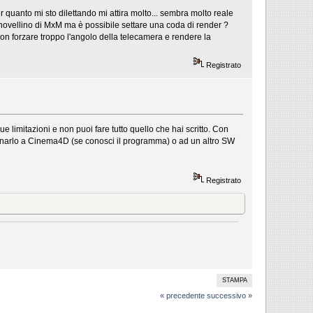
 quanto mi sto dilettando mi attira molto... sembra molto reale
 novellino di MxM ma è possibile settare una coda di render ?
n forzare troppo l'angolo della telecamera e rendere la
Registrato
imitazioni e non puoi fare tutto quello che hai scritto. Con
bbinarlo a Cinema4D (se conosci il programma) o ad un altro SW
Registrato
STAMPA
« precedente
successivo »