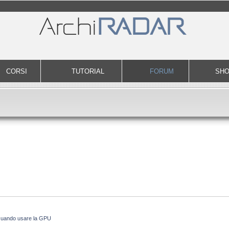
CORSI
TUTORIAL
FORUM
SH
uando usare la GPU