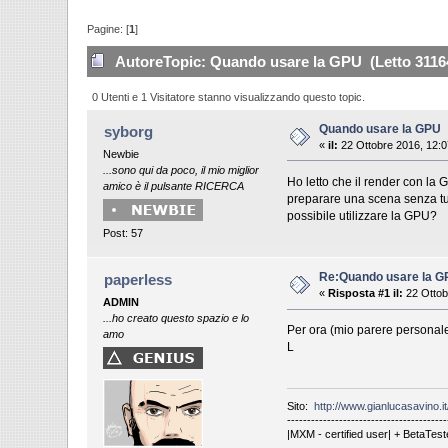
Pagine: [
1
]
Autore
Topic: Quando usare la GPU (Letto 31164
0 Utenti e 1 Visitatore stanno visualizzando questo topic.
Quando usare la GPU
syborg
«
il:
22 Ottobre 2016, 12:0
Newbie
...sono qui da poco, il mio miglior
Ho letto che il render con la 
amico è il pulsante RICERCA
preparare una scena senza tut
possibile utilizzare la GPU?
Post: 57
Re:Quando usare la 
paperless
«
Risposta #1 il:
22 Ottob
ADMIN
...ho creato questo spazio e lo
Per ora (mio parere personale)
amo
L
Sito:
http://www.gianlucasavino.it
----------------------------------------
|MXM - certified user| + BetaTest