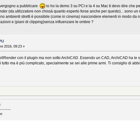
i vergogno a pubblicare
io ho la demo 3 su PCI e la 4 su Mac ti devo dire che per
ender (da utilizzatore non chissà quanto esperto forse anche per questo)... sono un
o ambienti stretti è possibile (come in cinema) nascondere elementi in modo da no
ioni e (piani di clipping)senza influenzare le ombre ?
GPU
re 2016, 09:23 »
llRender con il plugin ma non sotto ArchiCAD. Essendo un CAD, ArchiCAD ha le sue l
 tutto ma è più complicato, specialmente se sei alle prime armi. Ti consiglio di a
/
---------
er