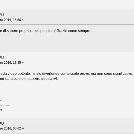
GPU
re 2016, 15:50 »
ere di sapere proprio il tuo pensiero! Grazie come sempre
GPU
re 2016, 16:35 »
da video potente, mi sto divertendo con piccole prove, ma non sono significative.
mi sta facendo impazzire questa v4.
/
---------
er
GPU
re 2016, 03:02 »