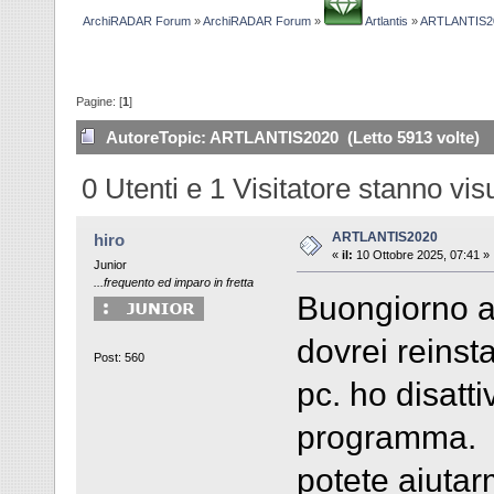
ArchiRADAR Forum
»
ArchiRADAR Forum
»
Artlantis
»
ARTLANTIS2
Pagine: [
1
]
Autore
Topic: ARTLANTIS2020 (Letto 5913 volte)
0 Utenti e 1 Visitatore stanno vi
ARTLANTIS2020
hiro
«
il:
10 Ottobre 2025, 07:41 »
Junior
...frequento ed imparo in fretta
Buongiorno a 
dovrei reinst
Post: 560
pc. ho disatti
programma.
potete aiutarm