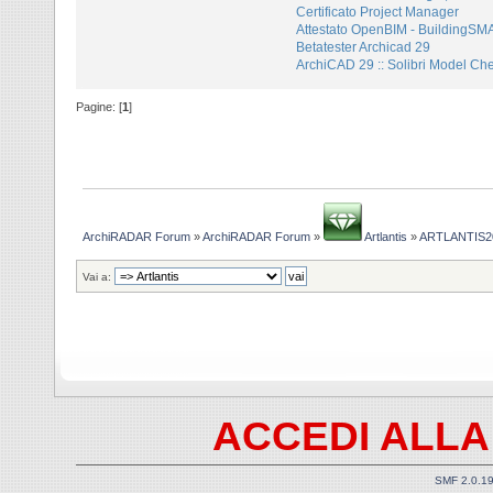
Certificato Project Manager
Attestato OpenBIM - BuildingS
Betatester Archicad 29
ArchiCAD 29 :: Solibri Model Ch
Pagine: [
1
]
ArchiRADAR Forum
»
ArchiRADAR Forum
»
Artlantis
»
ARTLANTIS2
Vai a:
ACCEDI ALLA
SMF 2.0.1