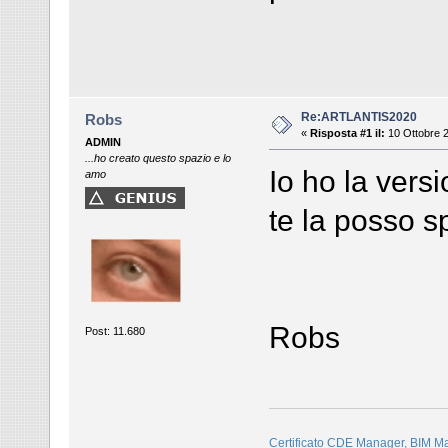
Re:ARTLANTIS2020
Robs
«
Risposta #1 il:
10 Ottobre 2
ADMIN
...ho creato questo spazio e lo
Io ho la vers
amo
te la posso s
Robs
Post: 11.680
Certificato CDE Manager, BIM M