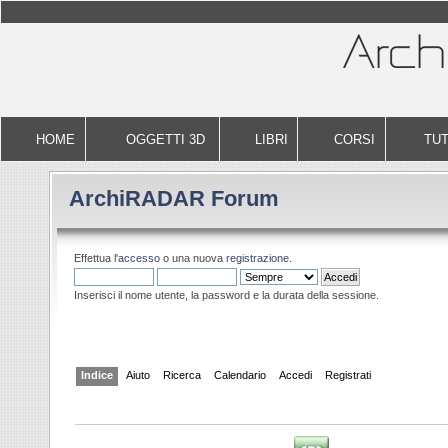
HOME
OGGETTI 3D
LIBRI
CORSI
TUT
ArchiRADAR Forum
Effettua l'
accesso
o una nuova
registrazione
.
Inserisci il nome utente, la password e la durata della sessione.
Indice
Aiuto
Ricerca
Calendario
Accedi
Registrati