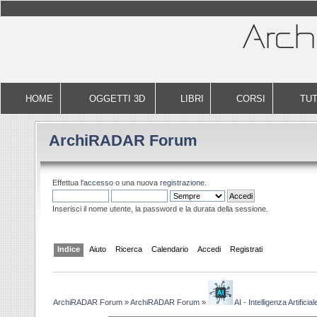
HOME
OGGETTI 3D
LIBRI
CORSI
TUT
ArchiRADAR Forum
Effettua l'
accesso
o una nuova
registrazione
.
Inserisci il nome utente, la password e la durata della sessione.
Indice
Aiuto
Ricerca
Calendario
Accedi
Registrati
ArchiRADAR Forum
»
ArchiRADAR Forum
»
AI - Intelligenza Artificial