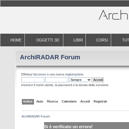
HOME
OGGETTI 3D
LIBRI
CORSI
TUT
ArchiRADAR Forum
Effettua l'
accesso
o una nuova
registrazione
.
Inserisci il nome utente, la password e la durata della sessione.
Indice
Aiuto
Ricerca
Calendario
Accedi
Registrati
ArchiRADAR Forum
Si è verificato un errore!