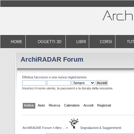
HOME
OGGETTI 3D
LIBRI
CORSI
TUT
ArchiRADAR Forum
Effettua l'
accesso
o una nuova
registrazione
.
Inserisci il nome utente, la password e la durata della sessione.
Indice
Aiuto
Ricerca
Calendario
Accedi
Registrati
ArchiRADAR Forum
»
Altro ...
»
Segnalazioni & Suggerimenti