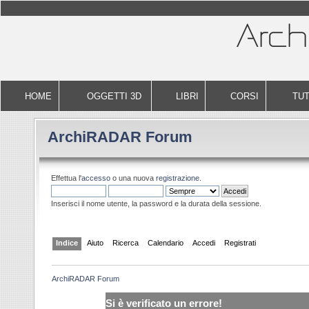
HOME
OGGETTI 3D
LIBRI
CORSI
TUT
ArchiRADAR Forum
Effettua l'
accesso
o una nuova
registrazione
.
Inserisci il nome utente, la password e la durata della sessione.
Indice
Aiuto
Ricerca
Calendario
Accedi
Registrati
ArchiRADAR Forum
Si è verificato un errore!