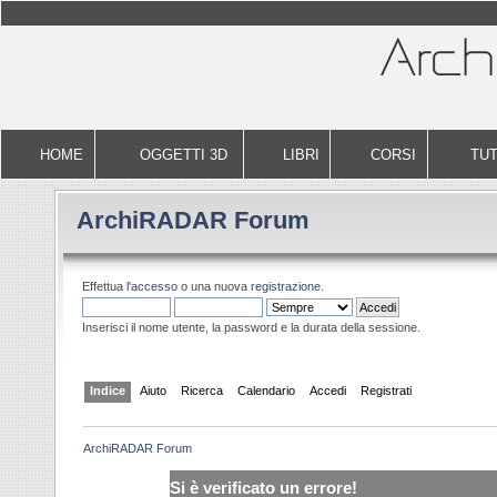
HOME
OGGETTI 3D
LIBRI
CORSI
TUT
ArchiRADAR Forum
Effettua l'
accesso
o una nuova
registrazione
.
Inserisci il nome utente, la password e la durata della sessione.
Indice
Aiuto
Ricerca
Calendario
Accedi
Registrati
ArchiRADAR Forum
Si è verificato un errore!