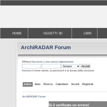
HOME
OGGETTI 3D
LIBRI
ArchiRADAR Forum
Effettua l'
accesso
o una nuova
registrazione
.
Inserisci il nome utente, la password e la durata della sessione.
Indice
Aiuto
Ricerca
Calendario
Accedi
Registrati
ArchiRADAR Forum
Si è verificato un errore!