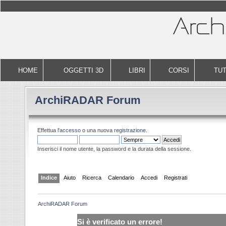
HOME
OGGETTI 3D
LIBRI
CORSI
TUT
ArchiRADAR Forum
Effettua l'
accesso
o una nuova
registrazione
.
Inserisci il nome utente, la password e la durata della sessione.
Indice
Aiuto
Ricerca
Calendario
Accedi
Registrati
ArchiRADAR Forum
Si è verificato un errore!