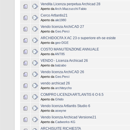
Vendita Licenza perpetua Archicad 28
Aperto da
Arch.Mazzucchi Fabio
Cerco Artlantis21
Aperto da
ale1980
Vendo licenza ArchiCAD 27
Aperto da
Geo.Perci
ARCHIDOCFA X AC 23 o superiore eh-se esiste
Aperto da
geo-DGE
COSTO MANUTENZIONE ANNUALE
Aperto da
ANT85
VENDO - Licenza Archicad 26
Aperto da
balzabo
Vendo licenza ArchiCAD 26
Aperto da
Geo.Perci
vendo archicad 26
Aperto da
architeycho
COMPRO LICENZA ARTLANTIS 6 O 6.5
Aperto da
Ghido
Vendo licenza Artlantis Studio 6
Aperto da
aswyne
Vendo licenza Archicad Versione21
Aperto da
Cadworks-KG
ARCHISUITE RICHIESTA