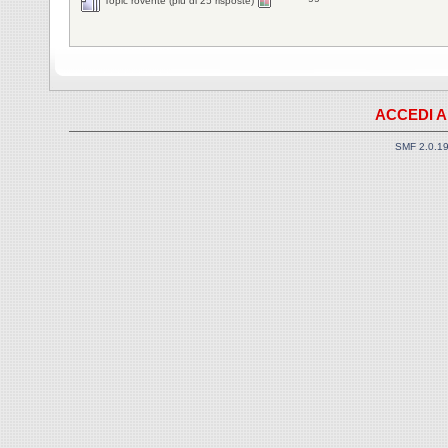
Topic rovente (più di 25 risposte)
ACCEDI A
SMF 2.0.1