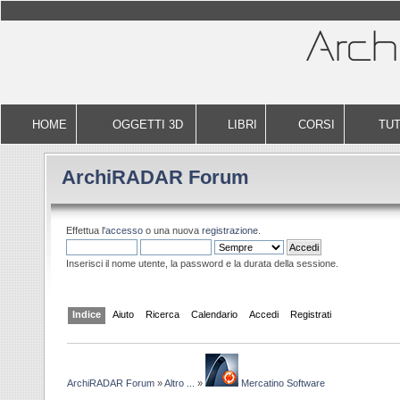
HOME
OGGETTI 3D
LIBRI
CORSI
TUT
ArchiRADAR Forum
Effettua l'
accesso
o una nuova
registrazione
.
Inserisci il nome utente, la password e la durata della sessione.
Indice
Aiuto
Ricerca
Calendario
Accedi
Registrati
ArchiRADAR Forum
»
Altro ...
»
Mercatino Software