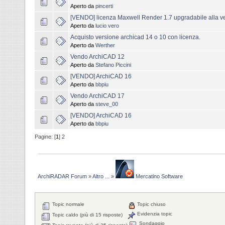
Aperto da
pincerti
[VENDO] licenza Maxwell Render 1.7 upgradabile alla v
Aperto da
lucio vero
Acquisto versione archicad 14 o 10 con licenza.
Aperto da
Werther
Vendo ArchiCAD 12
Aperto da
Stefano Piccini
[VENDO] ArchiCAD 16
Aperto da
bbpiu
Vendo ArchiCAD 17
Aperto da
steve_00
[VENDO] ArchiCAD 16
Aperto da
bbpiu
Pagine: [
1
]
2
ArchiRADAR Forum
»
Altro ...
»
Mercatino Software
Topic normale
Topic chiuso
Evidenzia topic
Topic caldo (più di 15 risposte)
Sondaggio