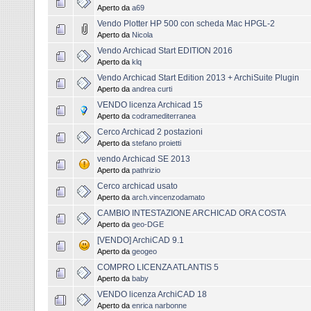
Aperto da
a69
Vendo Plotter HP 500 con scheda Mac HPGL-2
Aperto da
Nicola
Vendo Archicad Start EDITION 2016
Aperto da
klq
Vendo Archicad Start Edition 2013 + ArchiSuite Plugin
Aperto da
andrea curti
VENDO licenza Archicad 15
Aperto da
codramediterranea
Cerco Archicad 2 postazioni
Aperto da
stefano proietti
vendo Archicad SE 2013
Aperto da
pathrizio
Cerco archicad usato
Aperto da
arch.vincenzodamato
CAMBIO INTESTAZIONE ARCHICAD ORA COSTA
Aperto da
geo-DGE
[VENDO] ArchiCAD 9.1
Aperto da
geogeo
COMPRO LICENZA ATLANTIS 5
Aperto da
baby
VENDO licenza ArchiCAD 18
Aperto da
enrica narbonne