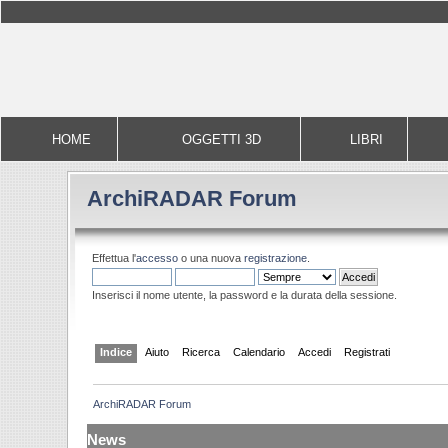
HOME
OGGETTI 3D
LIBRI
ArchiRADAR Forum
Effettua l'
accesso
o una nuova
registrazione
.
Inserisci il nome utente, la password e la durata della sessione.
Indice
Aiuto
Ricerca
Calendario
Accedi
Registrati
ArchiRADAR Forum
News