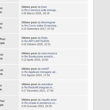
Ultimo post
da
Dani
st
in
Re:Coerenza nelle immagi...
ic
il 26 Marzo 2026, 18:18
Ultimo post
da
Monringstar
st
in
Re:Corso online Grasshop...
ic
il 14 Settembre 2017, 07:18
Ultimo post
da
Robs
Post
in
Re:ARTLANTIS2020
opic
il 10 Ottobre 2025, 11:51
Ultimo post
da
marcomonza
ost
in
Re:Sostituzione arredi A...
pic
il 12 Aprile 2026, 10:50
Ultimo post
da
sirio87
ost
in
Re:Applicare immagine ad...
pic
il 01 Agosto 2024, 17:02
Ultimo post
da
antonibon
st
in
Re:Redshift integrato in...
ic
il 17 Dicembre 2021, 17:59
Ultimo post
da
claudio-aster
Post
in
Re:strada in pendenza co...
pic
il 24 Gennaio 2023, 16:25