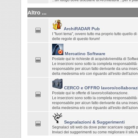
...un luogo dove discutere di Architettura ...per il p
Altro ...
ArchiRADAR Pub
I "fuori tema", ovvero tutto ma proprio tutto quello d
delle regole di questo forum!
Mercatino Software
Postate qui le richieste di acquisto/vendita di Sof
Le inserzioni sono sotto la completa responsabilità
responsabile per alcun fatto derivante da una inserz
della medesima e/o con riguardo all'esito dell'azio
CERCO e OFFRO lavoro/collaboraz
Postate qui le offerte di lavoro/collaborazione.
Le inserzioni sono sotto la completa responsabilità
responsabile per alcun fatto derivante da una inserz
della medesima e/o con riguardo all'esito dell'azio
Segnalazioni & Suggerimenti
Segnalaci siti web da dove poter scaricare oggetti p
Inviaci dei suggerimenti su come migliorare il sito