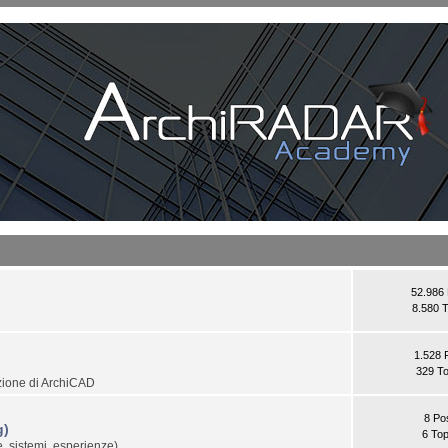
52.986 
8.580 T
1.528 
329 To
zione di ArchiCAD
8 Po
g)
6 Top
, sistemi, esperienze)