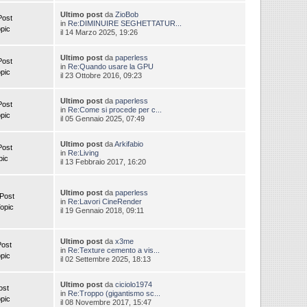
Ultimo post
da
ZioBob
Post
in
Re:DIMINUIRE SEGHETTATUR...
pic
il 14 Marzo 2025, 19:26
Ultimo post
da
paperless
Post
in
Re:Quando usare la GPU
pic
il 23 Ottobre 2016, 09:23
Ultimo post
da
paperless
Post
in
Re:Come si procede per c...
pic
il 05 Gennaio 2025, 07:49
Ultimo post
da
Arkifabio
Post
in
Re:Living
pic
il 13 Febbraio 2017, 16:20
Ultimo post
da
paperless
Post
in
Re:Lavori CineRender
opic
il 19 Gennaio 2018, 09:11
Ultimo post
da
x3me
Post
in
Re:Texture cemento a vis...
pic
il 02 Settembre 2025, 18:13
Ultimo post
da
ciciolo1974
ost
in
Re:Troppo (gigantismo sc...
pic
il 08 Novembre 2017, 15:47