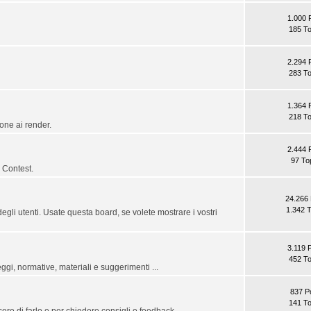
1.000 
185 To
2.294 
283 To
1.364 
218 To
one ai render.
2.444 
97 To
 Contest.
24.266 
1.342 T
egli utenti. Usate questa board, se volete mostrare i vostri
3.119 
452 To
ggi, normative, materiali e suggerimenti ...
837 P
141 To