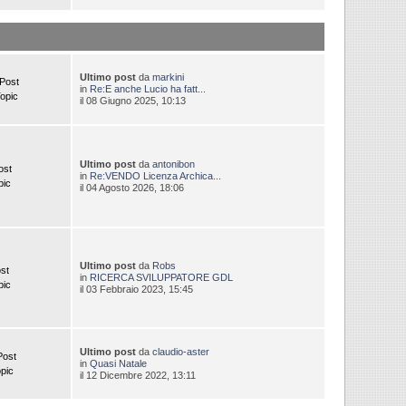
Ultimo post
da
markini
Post
in
Re:E anche Lucio ha fatt...
opic
il 08 Giugno 2025, 10:13
Ultimo post
da
antonibon
ost
in
Re:VENDO Licenza Archica...
pic
il 04 Agosto 2026, 18:06
Ultimo post
da
Robs
st
in
RICERCA SVILUPPATORE GDL
pic
il 03 Febbraio 2023, 15:45
Ultimo post
da
claudio-aster
Post
in
Quasi Natale
pic
il 12 Dicembre 2022, 13:11