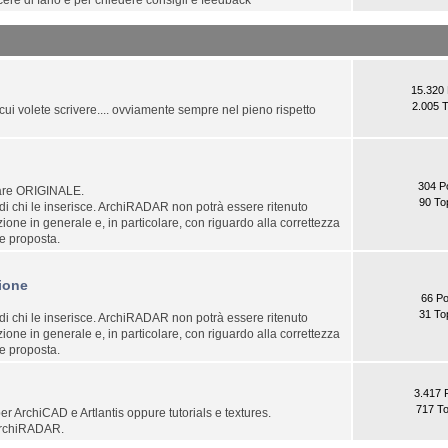
iacere di farlo e per chiedere consigli e feedback
15.320 
2.005 T
i cui volete scrivere.... ovviamente sempre nel pieno rispetto
304 P
tware ORIGINALE.
90 To
 di chi le inserisce. ArchiRADAR non potrà essere ritenuto
ione in generale e, in particolare, con riguardo alla correttezza
ne proposta.
ione
66 Po
31 To
 di chi le inserisce. ArchiRADAR non potrà essere ritenuto
ione in generale e, in particolare, con riguardo alla correttezza
ne proposta.
3.417 
717 To
er ArchiCAD e Artlantis oppure tutorials e textures.
 ArchiRADAR.