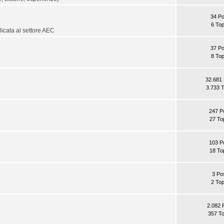
34 Po
6 Top
plicata al settore AEC
37 Po
8 Top
32.681 
3.733 T
247 P
27 To
103 P
18 To
3 Po
2 Top
2.082 
357 To