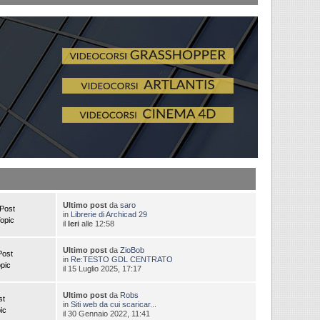
Ultimo post
da
saro
Post
in
Librerie di Archicad 29
opic
il
Ieri
alle 12:58
Ultimo post
da
ZioBob
Post
in
Re:TESTO GDL CENTRATO
pic
il 15 Luglio 2025, 17:17
Ultimo post
da
Robs
st
in
Siti web da cui scaricar...
ic
il 30 Gennaio 2022, 11:41