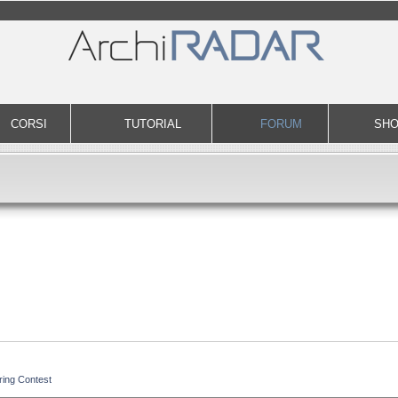
CORSI
TUTORIAL
FORUM
SH
ing Contest