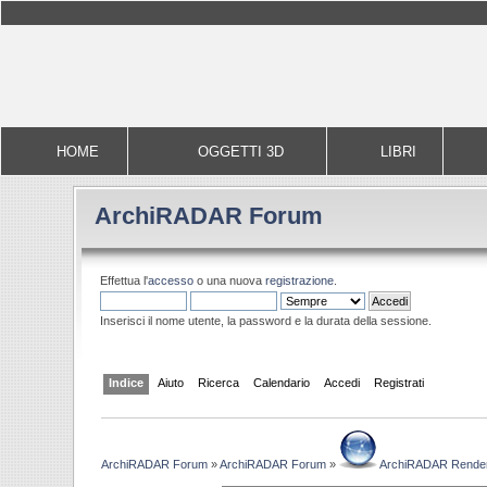
HOME
OGGETTI 3D
LIBRI
ArchiRADAR Forum
Effettua l'
accesso
o una nuova
registrazione
.
Inserisci il nome utente, la password e la durata della sessione.
Indice
Aiuto
Ricerca
Calendario
Accedi
Registrati
ArchiRADAR Forum
»
ArchiRADAR Forum
»
ArchiRADAR Render