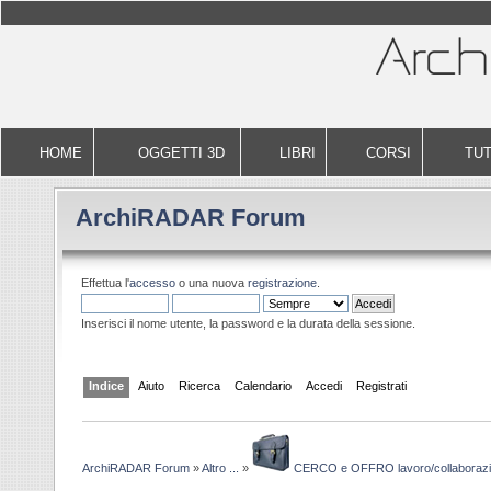
HOME
OGGETTI 3D
LIBRI
CORSI
TUT
ArchiRADAR Forum
Effettua l'
accesso
o una nuova
registrazione
.
Inserisci il nome utente, la password e la durata della sessione.
Indice
Aiuto
Ricerca
Calendario
Accedi
Registrati
ArchiRADAR Forum
»
Altro ...
»
CERCO e OFFRO lavoro/collaboraz