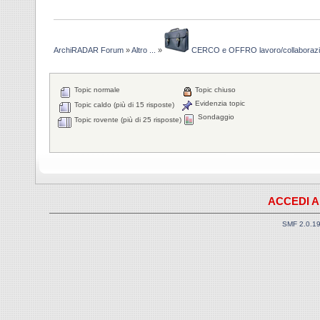
ArchiRADAR Forum
»
Altro ...
»
CERCO e OFFRO lavoro/collaboraz
Topic normale
Topic chiuso
Evidenzia topic
Topic caldo (più di 15 risposte)
Sondaggio
Topic rovente (più di 25 risposte)
ACCEDI A
SMF 2.0.1