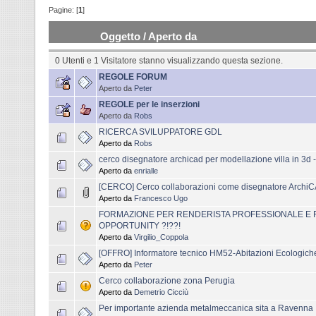
Pagine: [
1
]
Oggetto
/
Aperto da
0 Utenti e 1 Visitatore stanno visualizzando questa sezione.
REGOLE FORUM
Aperto da
Peter
REGOLE per le inserzioni
Aperto da
Robs
RICERCA SVILUPPATORE GDL
Aperto da
Robs
cerco disegnatore archicad per modellazione villa in 3d 
Aperto da
enrialle
[CERCO] Cerco collaborazioni come disegnatore Archi
Aperto da
Francesco Ugo
FORMAZIONE PER RENDERISTA PROFESSIONALE E 
OPPORTUNITY ?!??!
Aperto da
Virgilio_Coppola
[OFFRO] Informatore tecnico HM52-Abitazioni Ecologich
Aperto da
Peter
Cerco collaborazione zona Perugia
Aperto da
Demetrio Cicciù
Per importante azienda metalmeccanica sita a Ravenna