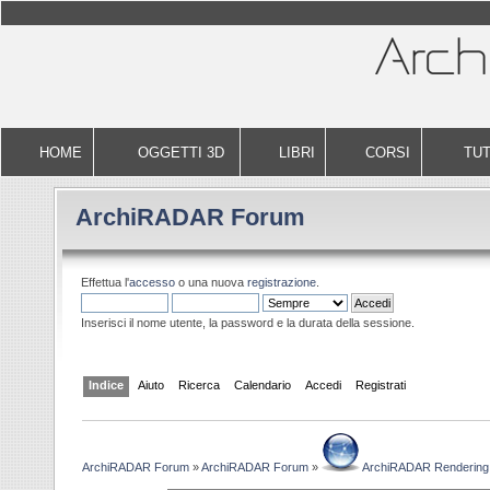
HOME
OGGETTI 3D
LIBRI
CORSI
TUT
ArchiRADAR Forum
Effettua l'
accesso
o una nuova
registrazione
.
Inserisci il nome utente, la password e la durata della sessione.
Indice
Aiuto
Ricerca
Calendario
Accedi
Registrati
ArchiRADAR Forum
»
ArchiRADAR Forum
»
ArchiRADAR Rendering