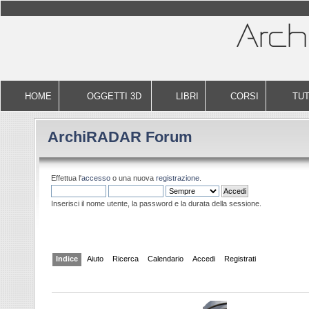
HOME
OGGETTI 3D
LIBRI
CORSI
TUT
ArchiRADAR Forum
Effettua l'
accesso
o una nuova
registrazione
.
Inserisci il nome utente, la password e la durata della sessione.
Indice
Aiuto
Ricerca
Calendario
Accedi
Registrati