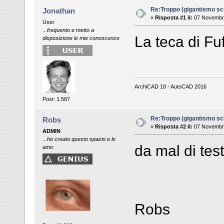
Re:Troppo (gigantismo sc
Jonathan
«
Risposta #1 il:
07 Novembre
User
...frequento e metto a
La teca di Fuf
disposizione le mie conoscenze
ArchiCAD 18 - AutoCAD 2016
Post: 1.587
Re:Troppo (gigantismo sc
Robs
«
Risposta #2 il:
07 Novembre
ADMIN
...ho creato questo spazio e lo
da mal di tes
amo
Robs