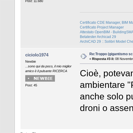
Post: 11.680
Certificato CDE Manager, BIM M
Certificato Project Manager
Attestato OpenBIM - BuildingS
Betatester Archicad 29
ArchiCAD 29 :: Solibri Model Ch
Re:Troppo (gigantismo sc
ciciolo1974
«
Risposta #3 il:
08 Novembre
Newbie
...sono qui da poco, il mio miglior
Cioè, potevan
amico è il pulsante RICERCA
ambientare "
Post: 45
anche solo pul
droni o assenz