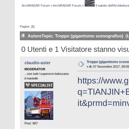
ArchiRADAR Forum
»
ArchiRADAR Forum
»
Il salotto dell'Architettur
Pagine: [
1
]
Autore
Topic: Troppo (gigantismo scenografico) (L
0 Utenti e 1 Visitatore stanno vi
Troppo (gigantismo sceno
claudio-aster
«
il:
07 Novembre 2017, 09:09
MODERATOR
...non tutti i supereroi indossano
https://www.g
il mantello
q=TIANJIN+B
it&prmd=mi
Post: 887