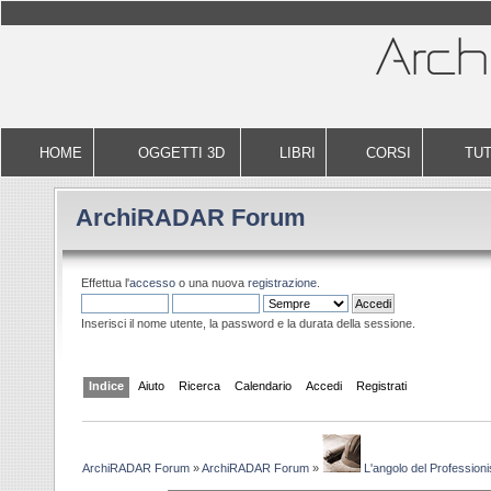
HOME
OGGETTI 3D
LIBRI
CORSI
TUT
ArchiRADAR Forum
Effettua l'
accesso
o una nuova
registrazione
.
Inserisci il nome utente, la password e la durata della sessione.
Indice
Aiuto
Ricerca
Calendario
Accedi
Registrati
ArchiRADAR Forum
»
ArchiRADAR Forum
»
L'angolo del Professioni