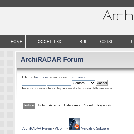
HOME
OGGETTI 3D
LIBRI
CORSI
TUT
ArchiRADAR Forum
Effettua l'
accesso
o una nuova
registrazione
.
Inserisci il nome utente, la password e la durata della sessione.
Indice
Aiuto
Ricerca
Calendario
Accedi
Registrati
ArchiRADAR Forum
»
Altro ...
»
Mercatino Software