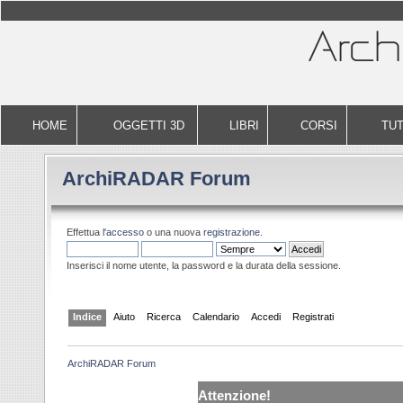
HOME
OGGETTI 3D
LIBRI
CORSI
TUT
ArchiRADAR Forum
Effettua l'
accesso
o una nuova
registrazione
.
Inserisci il nome utente, la password e la durata della sessione.
Indice
Aiuto
Ricerca
Calendario
Accedi
Registrati
ArchiRADAR Forum
Attenzione!