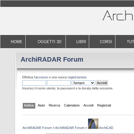
HOME
OGGETTI 3D
LIBRI
CORSI
TUT
ArchiRADAR Forum
Effettua l'
accesso
o una nuova
registrazione
.
Inserisci il nome utente, la password e la durata della sessione.
Indice
Aiuto
Ricerca
Calendario
Accedi
Registrati
ArchiRADAR Forum
»
ArchiRADAR Forum
»
ArchiCAD