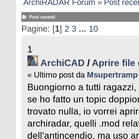
ArchiRADAR Forum
»
Post recen
Post recenti
Pagine: [
1
]
2
3
...
10
1
ArchiCAD
/
Aprire file
« Ultimo post da
Msupertramp
Buongiorno a tutti ragazzi
se ho fatto un topic doppi
trovato nulla, io vorrei apri
archiradar, quelli .mod relat
dell'antincendio, ma uso 