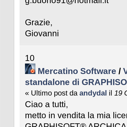
g.buono91@hotmail.it
Grazie,
Giovanni
10
Mercatino Software
/
standalone di GRAPHIS
« Ultimo post da
andydal
il
19 G
Ciao a tutti,
metto in vendita la mia li
GRAPHISOFT® ARCHICAD® 2