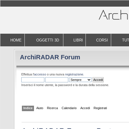
HOME
OGGETTI 3D
LIBRI
CORSI
TUT
ArchiRADAR Forum
Effettua l'
accesso
o una nuova
registrazione
.
Inserisci il nome utente, la password e la durata della sessione.
Indice
Aiuto
Ricerca
Calendario
Accedi
Registrati