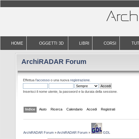
HOME
OGGETTI 3D
LIBRI
CORSI
TUT
ArchiRADAR Forum
Effettua l'
accesso
o una nuova
registrazione
.
Inserisci il nome utente, la password e la durata della sessione.
Indice
Aiuto
Ricerca
Calendario
Accedi
Registrati
ArchiRADAR Forum
»
ArchiRADAR Forum
»
GDL