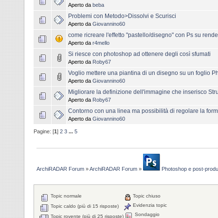
Aperto da
beba
Problemi con Metodo>Dissolvi e Scurisci
Aperto da
Giovannino60
come ricreare l'effetto "pastello/disegno" con Ps su rend
Aperto da
r4mello
Si riesce con photoshop ad ottenere degli così sfumati
Aperto da
Roby67
Voglio mettere una piantina di un disegno su un foglio P
Aperto da
Giovannino60
Migliorare la definizione dell'immagine che inserisco Str
Aperto da
Roby67
Contorno con una linea ma possibilità di regolare la form
Aperto da
Giovannino60
Pagine: [
1
]
2
3
...
5
ArchiRADAR Forum
»
ArchiRADAR Forum
»
Photoshop e post-prod
Topic normale
Topic chiuso
Evidenzia topic
Topic caldo (più di 15 risposte)
Sondaggio
Topic rovente (più di 25 risposte)