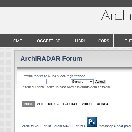
HOME
OGGETTI 3D
LIBRI
CORSI
TUT
ArchiRADAR Forum
Effettua l'
accesso
o una nuova
registrazione
.
Inserisci il nome utente, la password e la durata della sessione.
Indice
Aiuto
Ricerca
Calendario
Accedi
Registrati
ArchiRADAR Forum
»
ArchiRADAR Forum
»
Photoshop e post-prod