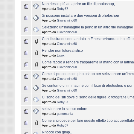
Non riesco più ad aprire un file di photoshop,
Aperto da
Roby67
Si possono installare due versioni di photoshop
Aperto da
Giovannino60
Seleziono un'immagine la porto in un altro file immagin
Aperto da
Giovannino60
Con Illustrator sono andato in Finestra>traccia e ho effet
Aperto da
Giovannino60
Render non fotorealistico
Aperto da
Lisox
Come faccio a rendere trasparente la mano con la lattina 
Aperto da
Giovannino60
Come si procede con photoshop per selezionare un'immag
Aperto da
Giovannino60
Se contorno un immagine con il lazo di photoshop e poi
Aperto da
Giovannino60
Ci sono dei siti dove ci sono delle figure, o fotografie u
Aperto da
Roby67
selezionare lo stesso colore
Aperto da
gattomania
Come si procede per fare questo effetto tipo acquerellat
Aperto da
Roby67
Ritocco con gimp..