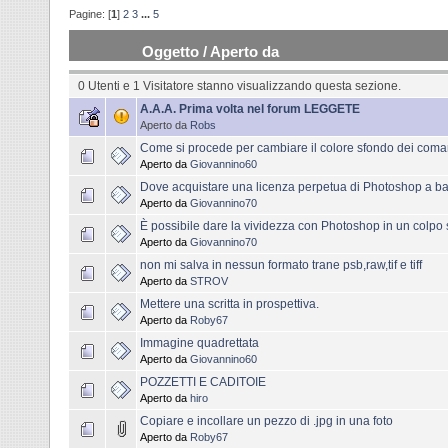
Pagine: [
1
]
2
3
...
5
Oggetto
/
Aperto da
0 Utenti e 1 Visitatore stanno visualizzando questa sezione.
A.A.A. Prima volta nel forum LEGGETE
Aperto da
Robs
Come si procede per cambiare il colore sfondo dei com
Aperto da
Giovannino60
Dove acquistare una licenza perpetua di Photoshop a b
Aperto da
Giovannino70
È possibile dare la vividezza con Photoshop in un colpo 
Aperto da
Giovannino70
non mi salva in nessun formato trane psb,raw,tif e tiff
Aperto da
STROV
Mettere una scritta in prospettiva.
Aperto da
Roby67
Immagine quadrettata
Aperto da
Giovannino60
POZZETTI E CADITOIE
Aperto da
hiro
Copiare e incollare un pezzo di .jpg in una foto
Aperto da
Roby67