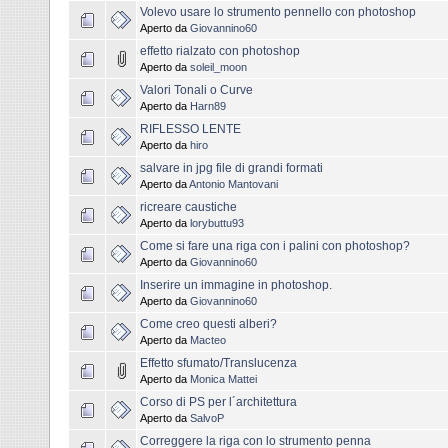
Volevo usare lo strumento pennello con photoshop
Aperto da
Giovannino60
effetto rialzato con photoshop
Aperto da
soleil_moon
Valori Tonali o Curve
Aperto da
Harn89
RIFLESSO LENTE
Aperto da
hiro
salvare in jpg file di grandi formati
Aperto da
Antonio Mantovani
ricreare caustiche
Aperto da
lorybuttu93
Come si fare una riga con i palini con photoshop?
Aperto da
Giovannino60
Inserire un immagine in photoshop.
Aperto da
Giovannino60
Come creo questi alberi?
Aperto da
Macteo
Effetto sfumato/Translucenza
Aperto da
Monica Mattei
Corso di PS per l´architettura
Aperto da
SalvoP
Correggere la riga con lo strumento penna