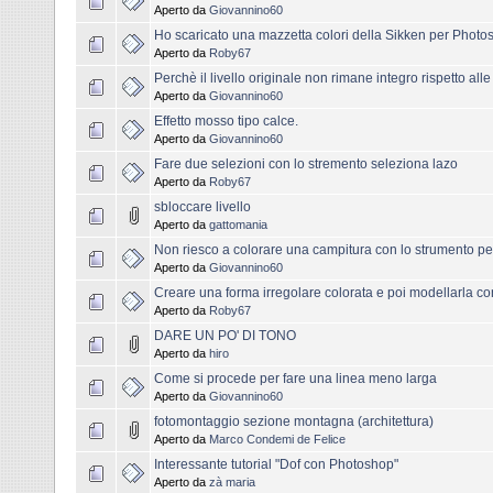
Aperto da
Giovannino60
Ho scaricato una mazzetta colori della Sikken per Phot
Aperto da
Roby67
Perchè il livello originale non rimane integro rispetto all
Aperto da
Giovannino60
Effetto mosso tipo calce.
Aperto da
Giovannino60
Fare due selezioni con lo stremento seleziona lazo
Aperto da
Roby67
sbloccare livello
Aperto da
gattomania
Non riesco a colorare una campitura con lo strumento p
Aperto da
Giovannino60
Creare una forma irregolare colorata e poi modellarla c
Aperto da
Roby67
DARE UN PO' DI TONO
Aperto da
hiro
Come si procede per fare una linea meno larga
Aperto da
Giovannino60
fotomontaggio sezione montagna (architettura)
Aperto da
Marco Condemi de Felice
Interessante tutorial "Dof con Photoshop"
Aperto da
zà maria