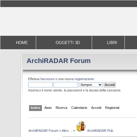
HOME
OGGETTI 3D
LIBRI
ArchiRADAR Forum
Effettua l'
accesso
o una nuova
registrazione
.
Inserisci il nome utente, la password e la durata della sessione.
Indice
Aiuto
Ricerca
Calendario
Accedi
Registrati
ArchiRADAR Forum
»
Altro ...
»
ArchiRADAR Pub