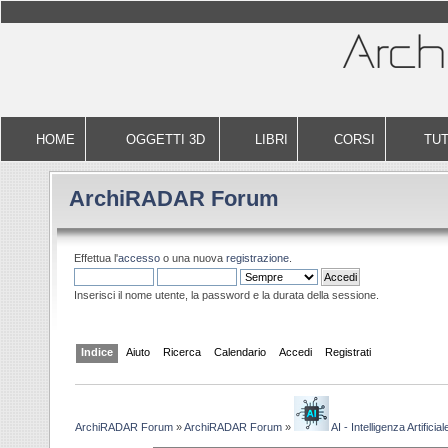
HOME
OGGETTI 3D
LIBRI
CORSI
TUT
ArchiRADAR Forum
Effettua l'
accesso
o una nuova
registrazione
.
Inserisci il nome utente, la password e la durata della sessione.
Indice
Aiuto
Ricerca
Calendario
Accedi
Registrati
ArchiRADAR Forum
»
ArchiRADAR Forum
»
AI - Intelligenza Artificial