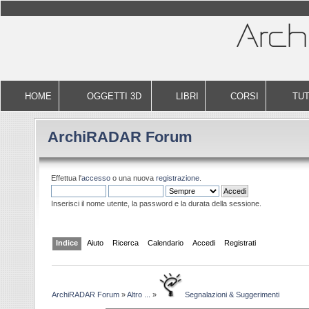
HOME
OGGETTI 3D
LIBRI
CORSI
TUT
ArchiRADAR Forum
Effettua l'
accesso
o una nuova
registrazione
.
Inserisci il nome utente, la password e la durata della sessione.
Indice
Aiuto
Ricerca
Calendario
Accedi
Registrati
ArchiRADAR Forum
»
Altro ...
»
Segnalazioni & Suggerimenti