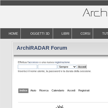
HOME
OGGETTI 3D
LIBRI
CORSI
TUT
ArchiRADAR Forum
Effettua l'
accesso
o una nuova
registrazione
.
Inserisci il nome utente, la password e la durata della sessione.
Indice
Aiuto
Ricerca
Calendario
Accedi
Registrati