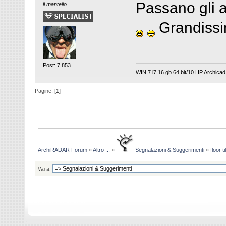
Passano gli a
il mantello
Grandiss
Post: 7.853
WIN 7 i7 16 gb 64 bit/10 HP Archicad 
Pagine: [
1
]
ArchiRADAR Forum
»
Altro ...
»
Segnalazioni & Suggerimenti
»
floor 
Vai a: