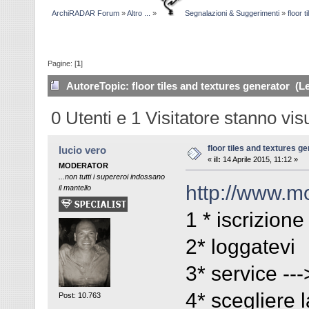
ArchiRADAR Forum
»
Altro ...
»
Segnalazioni & Suggerimenti
»
floor 
Pagine: [
1
]
Autore
Topic: floor tiles and textures generator (Le
0 Utenti e 1 Visitatore stanno vi
floor tiles and textures g
lucio vero
«
il:
14 Aprile 2015, 11:12 »
MODERATOR
...non tutti i supereroi indossano
http://www.mos
il mantello
1 * iscrizione
2* loggatevi
3* service --
4* scegliere 
Post: 10.763