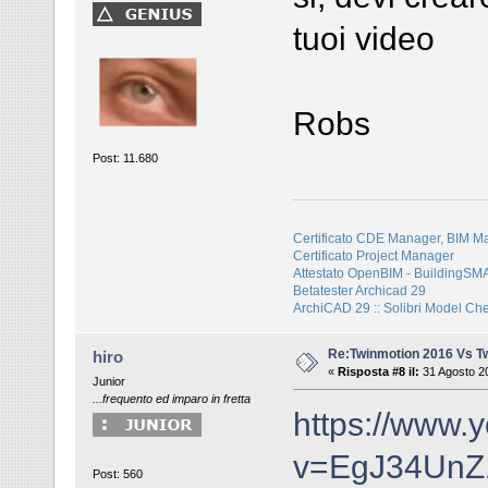
tuoi video
Robs
Post: 11.680
Certificato CDE Manager, BIM M
Certificato Project Manager
Attestato OpenBIM - BuildingS
Betatester Archicad 29
ArchiCAD 29 :: Solibri Model Ch
Re:Twinmotion 2016 Vs T
hiro
«
Risposta #8 il:
31 Agosto 20
Junior
...frequento ed imparo in fretta
https://www.
v=EgJ34UnZ1
Post: 560