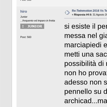
Re:Twinmotion 2016 Vs T
hiro
«
Risposta #4 il:
31 Agosto 20
Junior
...frequento ed imparo in fretta
si esiste il p
messa nel gia
Post: 560
marciapiedi e
metti una sac
possibilità di
non ho provat
adesso non si
pennello su de
archicad...ma