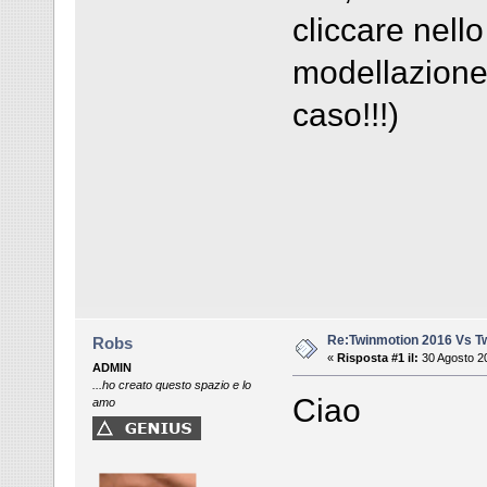
cliccare nell
modellazione 
caso!!!)
Re:Twinmotion 2016 Vs T
Robs
«
Risposta #1 il:
30 Agosto 20
ADMIN
...ho creato questo spazio e lo
Ciao
amo