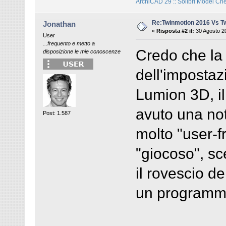
ArchiCAD 29 :: Solibri Model Ch
Re:Twinmotion 2016 Vs T
Jonathan
«
Risposta #2 il:
30 Agosto 20
User
...frequento e metto a
Credo che la 
disposizione le mie conoscenze
dell'impostaz
Lumion 3D, il
avuto una no
Post: 1.587
molto "user-fr
"giocoso", sc
il rovescio de
un programma