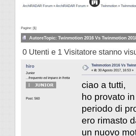
ArchiRADAR Forum
»
ArchiRADAR Forum
»
Twinmotion
»
Twinmotio
Pagine: [
1
]
Autore
Topic: Twinmotion 2016 Vs Twinmotion 2018
0 Utenti e 1 Visitatore stanno vi
Twinmotion 2016 Vs Twin
hiro
«
il:
30 Agosto 2017, 16:53 »
Junior
...frequento ed imparo in fretta
ciao a tutti,
ho provato in
Post: 560
periodo di pr
ero rimasto d
un nuovo moto