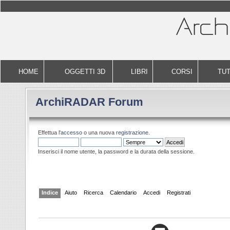
HOME
OGGETTI 3D
LIBRI
CORSI
TUT
ArchiRADAR Forum
Effettua l'
accesso
o una nuova
registrazione
.
Inserisci il nome utente, la password e la durata della sessione.
Indice
Aiuto
Ricerca
Calendario
Accedi
Registrati