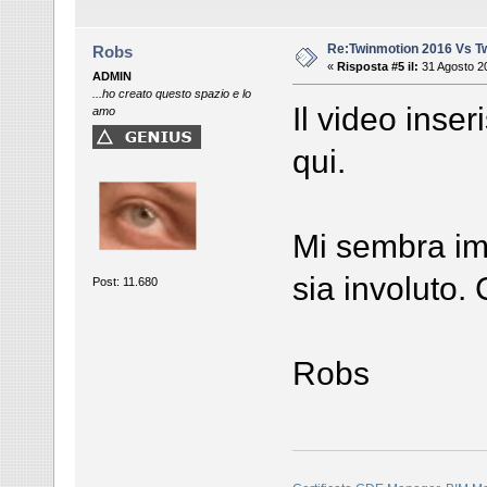
Re:Twinmotion 2016 Vs T
Robs
«
Risposta #5 il:
31 Agosto 20
ADMIN
...ho creato questo spazio e lo
Il video inser
amo
qui.
Mi sembra im
sia involuto. 
Post: 11.680
Robs