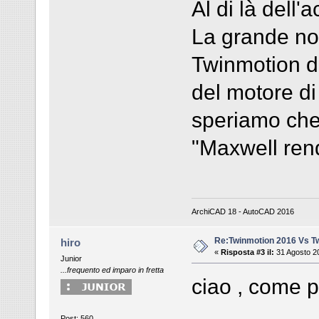
Al di là dell'
La grande nov
Twinmotion d
del motore di
speriamo che 
"Maxwell rend
ArchiCAD 18 - AutoCAD 2016
Re:Twinmotion 2016 Vs T
hiro
«
Risposta #3 il:
31 Agosto 20
Junior
...frequento ed imparo in fretta
ciao , come 
Post: 560