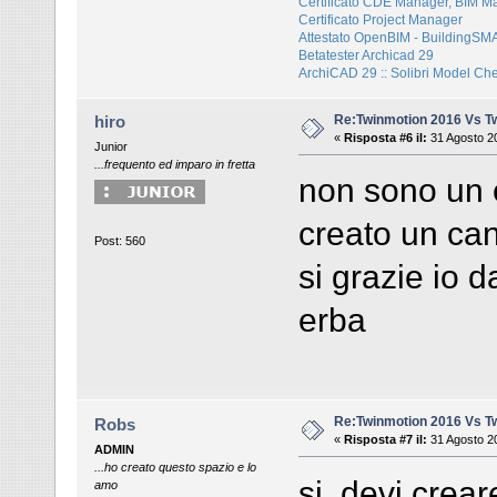
Certificato CDE Manager, BIM M
Certificato Project Manager
Attestato OpenBIM - BuildingS
Betatester Archicad 29
ArchiCAD 29 :: Solibri Model Ch
Re:Twinmotion 2016 Vs T
hiro
«
Risposta #6 il:
31 Agosto 20
Junior
...frequento ed imparo in fretta
non sono un 
creato un can
Post: 560
si grazie io d
erba
Re:Twinmotion 2016 Vs T
Robs
«
Risposta #7 il:
31 Agosto 20
ADMIN
...ho creato questo spazio e lo
si, devi crear
amo