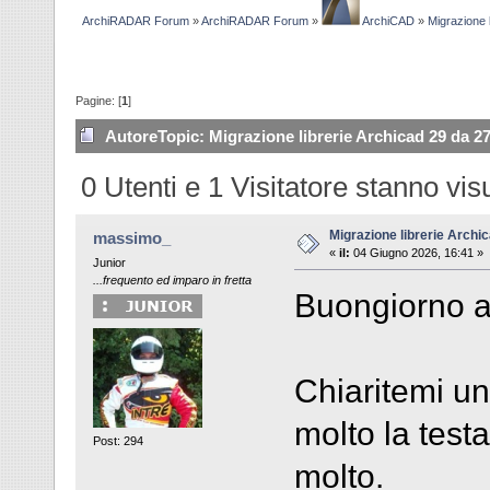
ArchiRADAR Forum
»
ArchiRADAR Forum
»
ArchiCAD
»
Migrazione 
Pagine: [
1
]
Autore
Topic: Migrazione librerie Archicad 29 da 27
0 Utenti e 1 Visitatore stanno vi
Migrazione librerie Archi
massimo_
«
il:
04 Giugno 2026, 16:41 »
Junior
...frequento ed imparo in fretta
Buongiorno a 
Chiaritemi u
molto la test
Post: 294
molto.