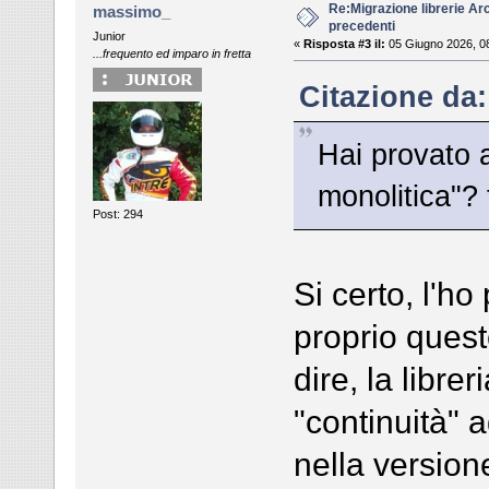
Re:Migrazione librerie Ar
massimo_
precedenti
Junior
«
Risposta #3 il:
05 Giugno 2026, 0
...frequento ed imparo in fretta
Citazione da:
Hai provato a
monolitica"? 
Post: 294
Si certo, l'ho
proprio quest
dire, la libre
"continuità" 
nella version