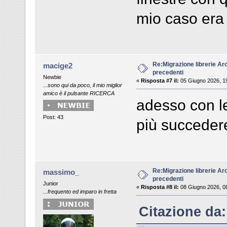
mio caso era 
Re:Migrazione librerie Ar
macige2
precedenti
Newbie
«
Risposta #7 il:
05 Giugno 2026, 1
...sono qui da poco, il mio miglior
amico è il pulsante RICERCA
adesso con l
Post: 43
più succeder
Re:Migrazione librerie Ar
massimo_
precedenti
Junior
«
Risposta #8 il:
08 Giugno 2026, 0
...frequento ed imparo in fretta
Citazione da: