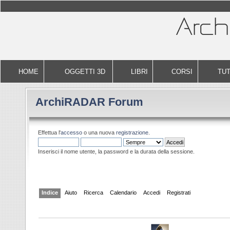
HOME
OGGETTI 3D
LIBRI
CORSI
TUT
ArchiRADAR Forum
Effettua l'
accesso
o una nuova
registrazione
.
Inserisci il nome utente, la password e la durata della sessione.
Indice
Aiuto
Ricerca
Calendario
Accedi
Registrati