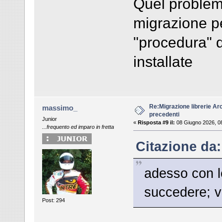
Quel problema 
migrazione pe
"procedura" d
installate
Re:Migrazione librerie Ar
massimo_
precedenti
Junior
«
Risposta #9 il:
08 Giugno 2026, 0
...frequento ed imparo in fretta
Citazione da:
adesso con l
succedere; v
Post: 294