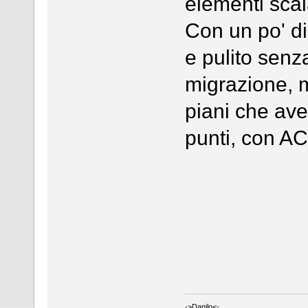
elementi sca
Con un po' di
e pulito senza
migrazione, m
piani che ave
punti, con A
->Danilo<-