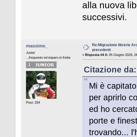
alla nuova li
successivi.
Re:Migrazione librerie Ar
massimo_
precedenti
Junior
«
Risposta #4 il:
05 Giugno 2026, 0
...frequento ed imparo in fretta
Citazione da:
Mi è capitato
per aprirlo c
Post: 294
ed ho cercato
porte e fines
trovando... l