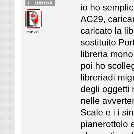
io ho semplic
AC29, carican
caricato la l
Post: 279
sostituito Por
libreria monol
poi ho scolleg
libreriadi mig
degli oggetti
nelle avverte
Scale e i i si
pianerottolo 