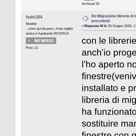
Archicad 29
Re:Migrazione librerie Ar
fede184
precedenti
Newbie
«
Risposta #6 il:
05 Giugno 2026, 1
...sono qui da poco, il mio miglior
amico è il pulsante RICERCA
con le libreri
Post: 21
anch'io proge
l'ho aperto n
finestre(veniv
installato e 
libreria di m
ha funzionato
sostituire ma
finestre con 