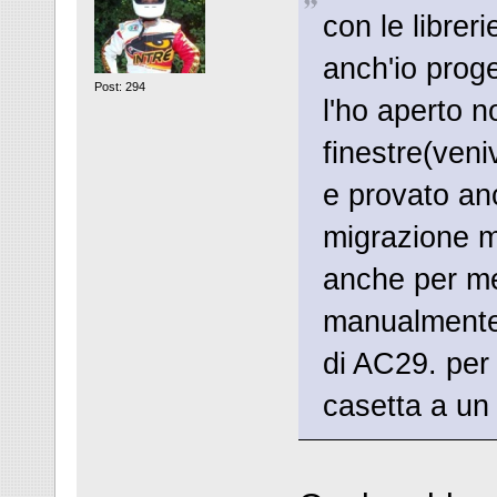
con le librer
anch'io prog
Post: 294
l'ho aperto n
finestre(veniv
e provato anc
migrazione m
anche per me 
manualmente t
di AC29. per
casetta a un