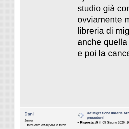
studio già con
ovviamente m
libreria di m
anche quella 
e poi la canc
Re:Migrazione librerie Ar
Dani
precedenti
Junior
«
Risposta #5 il:
05 Giugno 2026, 1
...frequento ed imparo in fretta