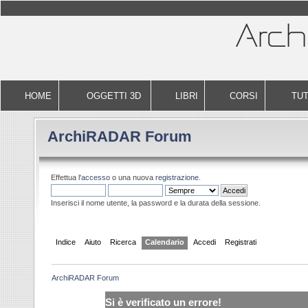
HOME
OGGETTI 3D
LIBRI
CORSI
TUT
ArchiRADAR Forum
Effettua l'
accesso
o una nuova
registrazione
.
Inserisci il nome utente, la password e la durata della sessione.
Indice
Aiuto
Ricerca
Calendario
Accedi
Registrati
ArchiRADAR Forum
Si è verificato un errore!