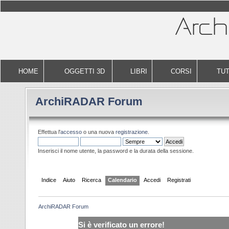
HOME
OGGETTI 3D
LIBRI
CORSI
TUT
ArchiRADAR Forum
Effettua l'
accesso
o una nuova
registrazione
.
Inserisci il nome utente, la password e la durata della sessione.
Indice
Aiuto
Ricerca
Calendario
Accedi
Registrati
ArchiRADAR Forum
Si è verificato un errore!