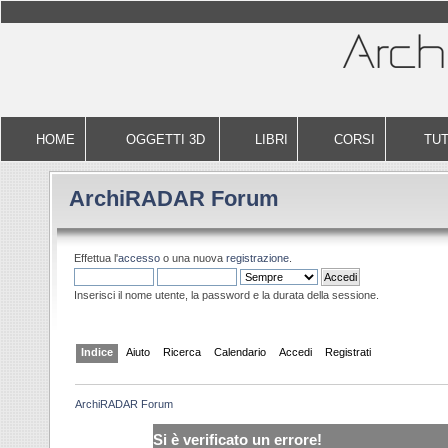
HOME
OGGETTI 3D
LIBRI
CORSI
TUT
ArchiRADAR Forum
Effettua l'
accesso
o una nuova
registrazione
.
Inserisci il nome utente, la password e la durata della sessione.
Indice
Aiuto
Ricerca
Calendario
Accedi
Registrati
ArchiRADAR Forum
Si è verificato un errore!