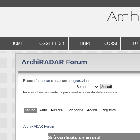
HOME
OGGETTI 3D
LIBRI
CORSI
TUT
ArchiRADAR Forum
Effettua l'
accesso
o una nuova
registrazione
.
Inserisci il nome utente, la password e la durata della sessione.
Indice
Aiuto
Ricerca
Calendario
Accedi
Registrati
ArchiRADAR Forum
Si è verificato un errore!