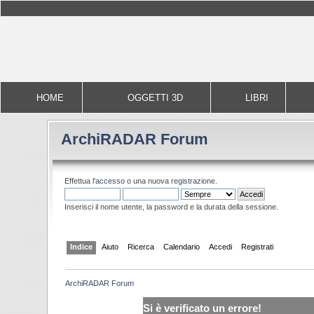
HOME
OGGETTI 3D
LIBRI
ArchiRADAR Forum
Effettua l'
accesso
o una nuova
registrazione
.
Inserisci il nome utente, la password e la durata della sessione.
Indice
Aiuto
Ricerca
Calendario
Accedi
Registrati
ArchiRADAR Forum
Si è verificato un errore!