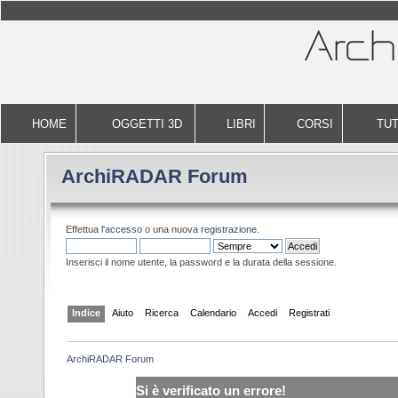
HOME
OGGETTI 3D
LIBRI
CORSI
TUT
ArchiRADAR Forum
Effettua l'
accesso
o una nuova
registrazione
.
Inserisci il nome utente, la password e la durata della sessione.
Indice
Aiuto
Ricerca
Calendario
Accedi
Registrati
ArchiRADAR Forum
Si è verificato un errore!