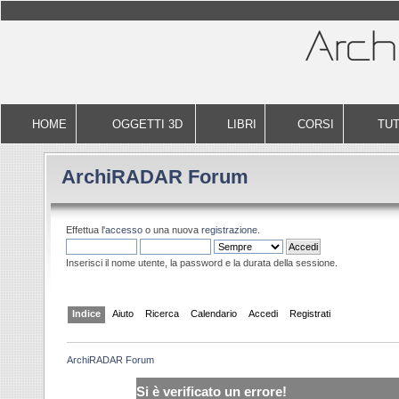
HOME
OGGETTI 3D
LIBRI
CORSI
TUT
ArchiRADAR Forum
Effettua l'
accesso
o una nuova
registrazione
.
Inserisci il nome utente, la password e la durata della sessione.
Indice
Aiuto
Ricerca
Calendario
Accedi
Registrati
ArchiRADAR Forum
Si è verificato un errore!