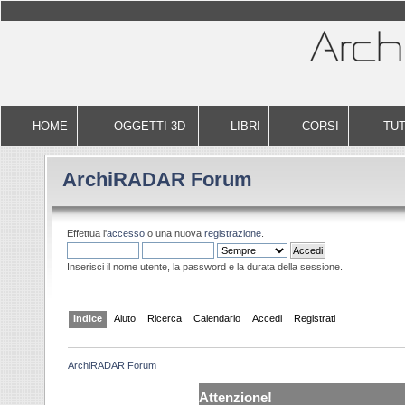
HOME
OGGETTI 3D
LIBRI
CORSI
TUT
ArchiRADAR Forum
Effettua l'
accesso
o una nuova
registrazione
.
Inserisci il nome utente, la password e la durata della sessione.
Indice
Aiuto
Ricerca
Calendario
Accedi
Registrati
ArchiRADAR Forum
Attenzione!