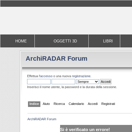
HOME
OGGETTI 3D
LIBRI
ArchiRADAR Forum
Effettua l'
accesso
o una nuova
registrazione
.
Inserisci il nome utente, la password e la durata della sessione.
Indice
Aiuto
Ricerca
Calendario
Accedi
Registrati
ArchiRADAR Forum
Si è verificato un errore!