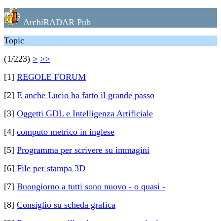
ArchiRADAR Pub
Topic
(1/223)
>
>>
[1]
REGOLE FORUM
[2]
E anche Lucio ha fatto il grande passo
[3]
Oggetti GDL e Intelligenza Artificiale
[4]
computo metrico in inglese
[5]
Programma per scrivere su immagini
[6]
File per stampa 3D
[7]
Buongiorno a tutti sono nuovo - o quasi -
[8]
Consiglio su scheda grafica