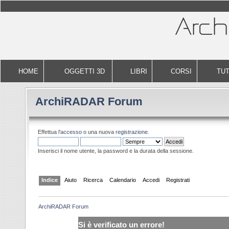
HOME
OGGETTI 3D
LIBRI
CORSI
TUT
ArchiRADAR Forum
Effettua l'
accesso
o una nuova
registrazione
.
Inserisci il nome utente, la password e la durata della sessione.
Indice
Aiuto
Ricerca
Calendario
Accedi
Registrati
ArchiRADAR Forum
Si è verificato un errore!