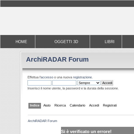
HOME
OGGETTI 3D
LIBRI
ArchiRADAR Forum
Effettua l'
accesso
o una nuova
registrazione
.
Inserisci il nome utente, la password e la durata della sessione.
Indice
Aiuto
Ricerca
Calendario
Accedi
Registrati
ArchiRADAR Forum
Si è verificato un errore!