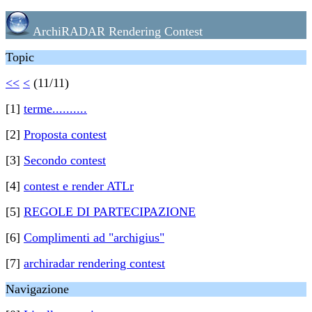
ArchiRADAR Rendering Contest
Topic
<<
<
(11/11)
[1]
terme..........
[2]
Proposta contest
[3]
Secondo contest
[4]
contest e render ATLr
[5]
REGOLE DI PARTECIPAZIONE
[6]
Complimenti ad "archigius"
[7]
archiradar rendering contest
Navigazione