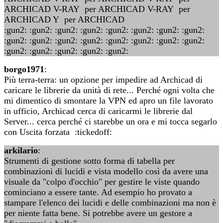
ARCHICAD V-RAY per ARCHICAD V-RAY per
ARCHICAD Y per ARCHICAD
:gun2: :gun2: :gun2: :gun2: :gun2: :gun2: :gun2: :gun2:
:gun2: :gun2: :gun2: :gun2: :gun2: :gun2: :gun2: :gun2:
:gun2: :gun2: :gun2: :gun2: :gun2:
borgo1971
:
Più terra-terra: un opzione per impedire ad Archicad di
caricare le librerie da unità di rete... Perché ogni volta che
mi dimentico di smontare la VPN ed apro un file lavorato
in ufficio, Archicad cerca di caricarmi le librerie dal
Server... cerca perché ci starebbe un ora e mi tocca segarlo
con Uscita forzata :tickedoff:
arkilario
:
Strumenti di gestione sotto forma di tabella per
combinazioni di lucidi e vista modello così da avere una
visuale da "colpo d'occhio" per gestire le viste quando
cominciano a essere tante. Ad esempio ho provato a
stampare l'elenco dei lucidi e delle combinazioni ma non è
per niente fatta bene. Si potrebbe avere un gestore a