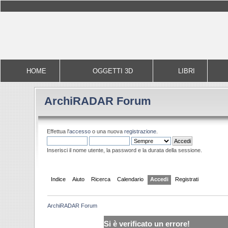
HOME
OGGETTI 3D
LIBRI
ArchiRADAR Forum
Effettua l'
accesso
o una nuova
registrazione
.
Inserisci il nome utente, la password e la durata della sessione.
Indice
Aiuto
Ricerca
Calendario
Accedi
Registrati
ArchiRADAR Forum
Si è verificato un errore!